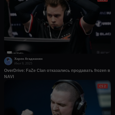
Хорен Агаджанян
Июл 9, 2025
OverDrive: FaZe Clan отказались продавать frozen в
NAVI
CS 2