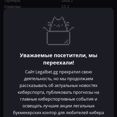
Турниры
Dota 2
Команды
CS 2
Игроки
Статьи
Прогнозы
Кибер-вики
Букмекеры
Школа ставок
Dota 2
CS 2
Бонусы букмекеров
Уважаемые посетители, мы
Фрибеты
переехали!
Акции
За регистрацию
Сайт Legalbet.gg прекратил свою
Без депозита
деятельность, но мы продолжаем
рассказывать об актуальных новостях
Контакты
киберспорта, публиковать прогнозы на
Пользовательское соглашение
главные киберспортивные события и
Политика конфиденциальности
освещать лучшие акции легальных
Политика в отношении файлов cookie
букмекерских контор для любителей кибера
Согласие на обработку персональных данных