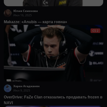
Юлия Семенова
Июл 16, 2025
Makazze: «Anubis — карта говна»
CS 2
Хорен Агаджанян
Июл 9, 2025
OverDrive: FaZe Clan отказались продавать frozen в
NAVI