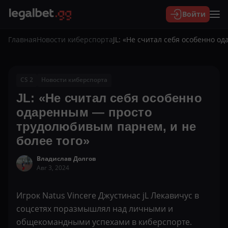
Войти
Главная
Новости киберспорта
JL: «Не считал себя особенно 
CS 2
Новости киберспорта
JL: «Не считал себя особенно
одаренным — просто
трудолюбивым парнем, и не
более того»
Владислав Долгов
Авг 3, 2024
Игрок Natus Vincere Джустинас jL Лекавичус в
соцсетях поразмышлял над личными и
общекомандными успехами в киберспорте.