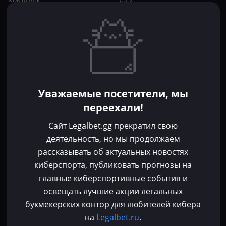
Игроки
Статьи
Прогнозы
Кибер-вики
Букмекеры
Школа ставок
Dota 2
CS 2
Бонусы букмекеров
Уважаемые посетители, мы
Фрибеты
переехали!
Акции
За регистрацию
Сайт Legalbet.gg прекратил свою
Без депозита
деятельность, но мы продолжаем
рассказывать об актуальных новостях
Контакты
киберспорта, публиковать прогнозы на
Пользовательское соглашение
главные киберспортивные события и
Политика конфиденциальности
освещать лучшие акции легальных
Политика в отношении файлов cookie
букмекерских контор для любителей кибера
Согласие на обработку персональных данных
на
Legalbet.ru
.
Зарегистрировано Федеральной службой по надзору в сфере связи,