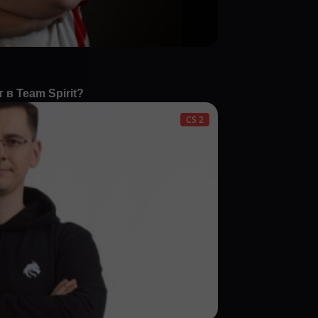
 в Team Spirit?
CS 2