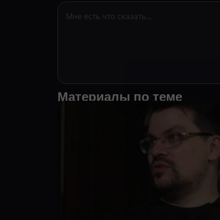
Материалы по теме