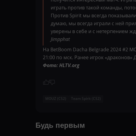
играть против такой команды, пото
Против Spirit мы всегда показывали
думаю, мы всегда играли с ней при
уверены в себе и с нетерпением ж
Jimpphat
На BetBoom Dacha Belgrade 2024 #2 MOU
21:00 по мск. Ранее игрок «драконов
Фото: HLTV.org
MOUZ (CS2)
Team Spirit (CS2)
Будь первым