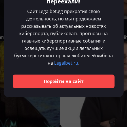
переехали!
Сайт Legalbet.gg прекратил свою
деятельность, но мы продолжаем
Андрей Швец
рассказывать об актуальных новостях
Июл 8, 2025
киберспорта, публиковать прогнозы на
am Spirit на место magixx
Кто такой zweih и что его ждёт
главные киберспортивные события и
освещать лучшие акции легальных
CS 2
букмекерских контор для любителей кибера
на
Legalbet.ru
.
Перейти на сайт