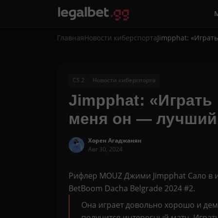
Главная
Новости киберспорта
Jimpphat: «Играт
CS 2
Новости киберспорта
Jimpphat: «Играть
меня он — лучший
Хорен Агаджанян
Авг 30, 2024
Рифлер MOUZ Джими Jimpphat Сало в и
BetBoom Dacha Belgrade 2024 #2.
Она играет довольно хорошо и демо
получится интересный матч. Играть