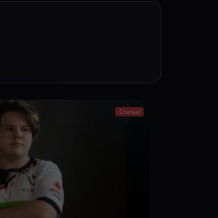
Статьи