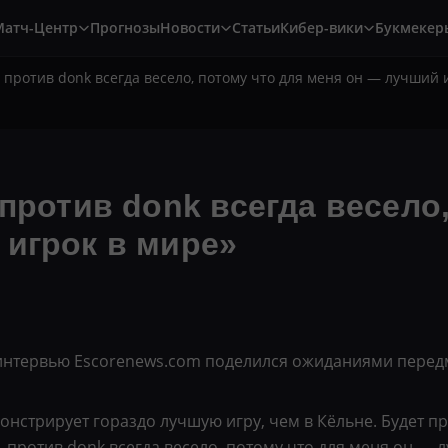
Матч-Центр
Прогнозы
Новости
Статьи
Кибер-вики
Букмекер
ь против donk всегда весело, потому что для меня он — лучший 
 против donk всегда весело
 игрок в мире»
нтервью Escorenews.com поделился ожиданиями передм 
нстрирует гораздо лучшую игру, чем в Кëльне. Будет пр
 против donk всегда весело, потому что для меня он — л