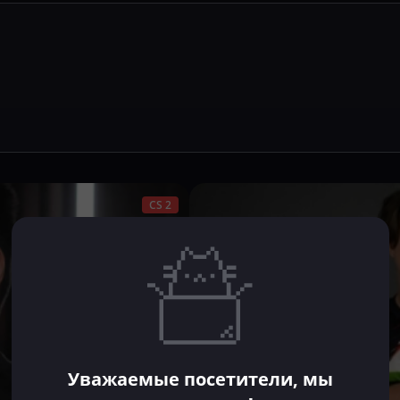
CS 2
Уважаемые посетители, мы