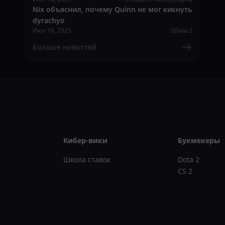
Nix объяснил, почему Quinn не мог кикнуть
dyrachyo
Июл 16, 2025
Dota 2
Больше новостей
Кибер-вики
Букмекеры
Школа ставок
Dota 2
CS 2