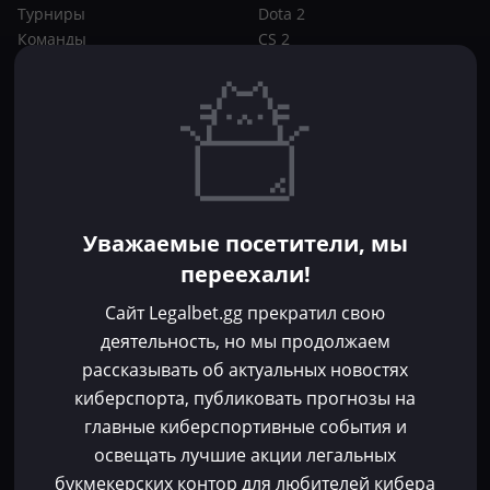
Турниры
Dota 2
Команды
CS 2
Игроки
Статьи
Прогнозы
Кибер-вики
Букмекеры
Школа ставок
Dota 2
CS 2
Бонусы букмекеров
Уважаемые посетители, мы
Фрибеты
переехали!
Акции
За регистрацию
Сайт Legalbet.gg прекратил свою
Без депозита
деятельность, но мы продолжаем
рассказывать об актуальных новостях
Контакты
киберспорта, публиковать прогнозы на
Пользовательское соглашение
главные киберспортивные события и
Политика конфиденциальности
освещать лучшие акции легальных
Политика в отношении файлов cookie
букмекерских контор для любителей кибера
Согласие на обработку персональных данных