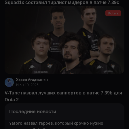
Squad1x составил тирлист мидеров в патче 7.39c
Dota 2
Хорен Агаджанян
Июн 19, 2025
V-Tune назвал лучших саппортов в патче 7.39b для
Dota 2
Последние новости
Yatoro назвал героев, который срочно нужно