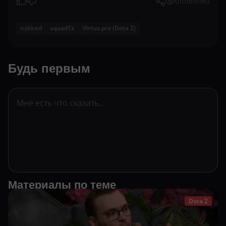
undefined
noticed
squad1x
Virtus.pro (Dota 2)
Будь первым
Материалы по теме
Dota 2