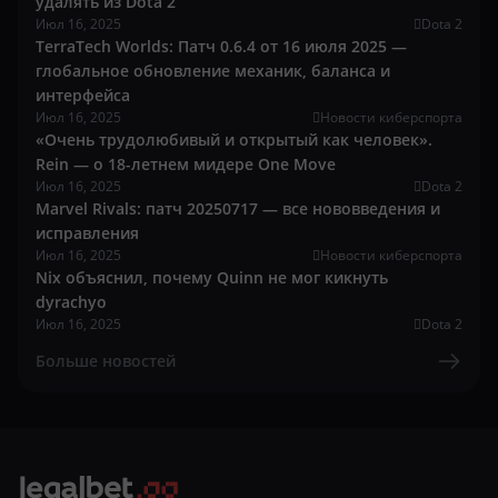
удалять из Dota 2
Июл 16, 2025
Dota 2
TerraTech Worlds: Патч 0.6.4 от 16 июля 2025 —
глобальное обновление механик, баланса и
интерфейса
Июл 16, 2025
Новости киберспорта
«Очень трудолюбивый и открытый как человек».
Rein — о 18-летнем мидере One Move
Июл 16, 2025
Dota 2
Marvel Rivals: патч 20250717 — все нововведения и
исправления
Июл 16, 2025
Новости киберспорта
Nix объяснил, почему Quinn не мог кикнуть
dyrachyo
Июл 16, 2025
Dota 2
Больше новостей