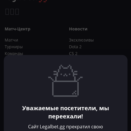
Матч-Центр
Новости
Матчи
Эксклюзивы
Турниры
Dota 2
Команды
CS 2
Игроки
Статьи
Прогнозы
Кибер-вики
Букмекеры
Школа ставок
Dota 2
CS 2
Бонусы букмекеров
Уважаемые посетители, мы
Фрибеты
переехали!
Акции
За регистрацию
Сайт Legalbet.gg прекратил свою
Без депозита