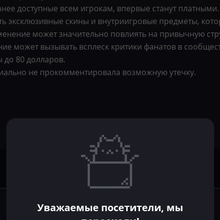
нее доступные всем игрокам, впервые станут платными.
чить эксклюзивные скины и внутриигровые предметы, ко
зменение может значительно повлиять на привычную стру
ие может вызывать всплеск критики фанатов в сообщест
 до 80 долларов.
циально не прокомментировала возможную утечку.
Уважаемые посетители, мы