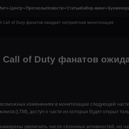
Матч-Центр
Прогнозы
Новости
Статьи
Кибер-вики
Букмекер
й Call of Duty фанатов ожидает неприятная монетизация
 Call of Duty фанатов ожид
озможных изменениях в монетизации следующей части Ca
мов (LTM), доступ к части из которых будет открыт тол
намерены увеличить число сезонных активностей, но час