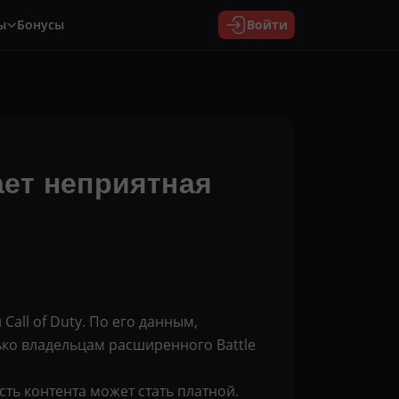
ы
Бонусы
Войти
ает неприятная
ll of Duty. По его данным,
ько владельцам расширенного Battle
ть контента может стать платной.