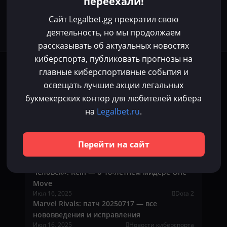
переехали!
Сайт Legalbet.gg прекратил свою
деятельность, но мы продолжаем
рассказывать об актуальных новостях
киберспорта, публиковать прогнозы на
Последние новости
главные киберспортивные события и
освещать лучшие акции легальных
Yatoro назвал героев, который срочно
букмекерских контор для любителей кибера
нужно удалять из Dota 2
Июл 16, 2025
Dota 2
на
Legalbet.ru
.
TerraTech Worlds: Патч 0.6.4 от 16 июля 2025
— глобальное обновление механик,
баланса и интерфейса
Перейти на сайт
Июл 16, 2025
Новости киберспорта
«Очень трудолюбивый и открытый как
человек». Rein — о 18-летнем мидере One
Move
Июл 16, 2025
Dota 2
Marvel Rivals: патч 20250717 — все
нововведения и исправления
Июл 16, 2025
Новости киберспорта