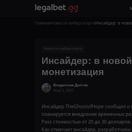
Главная
Новости киберспорта
Инсайдер: в ново
Новости киберспорта
Инсайдер: в новой
монетизация
Владислав Долгов
Май 5, 2025
Инсайдер TheGhostofHope сообщил о в
планируется внедрение временных режи
Pass стоимостью от 20 до 30 долларов.
Как отмечает инсайдер, разработчики 