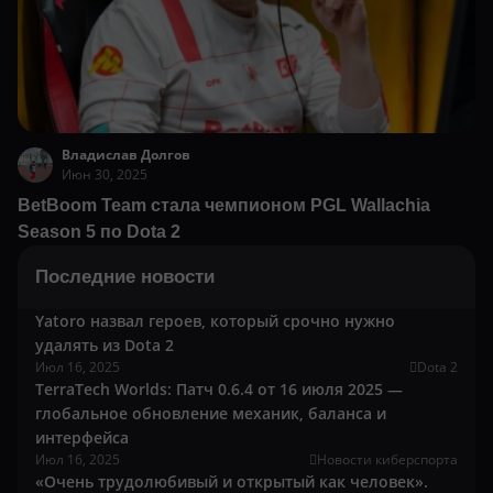
Владислав Долгов
Июн 30, 2025
BetBoom Team стала чемпионом PGL Wallachia
Season 5 по Dota 2
Последние новости
Yatoro назвал героев, который срочно нужно
удалять из Dota 2
Июл 16, 2025
Dota 2
TerraTech Worlds: Патч 0.6.4 от 16 июля 2025 —
глобальное обновление механик, баланса и
интерфейса
Июл 16, 2025
Новости киберспорта
«Очень трудолюбивый и открытый как человек».