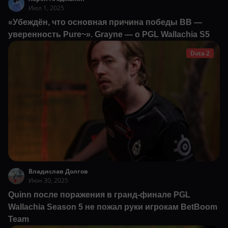
Июл 1, 2025
«Убеждён, что основная причина победы BB —
уверенность Pure~». Grayne — о PGL Wallachia S5
Dota 2
Владислав Долгов
Июн 30, 2025
Quinn после поражения в гранд-финале PGL
Wallachia Season 5 не пожал руки игрокам BetBoom
Team