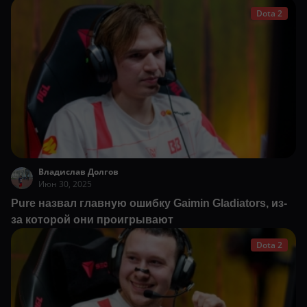
Dota 2
Владислав Долгов
Июн 30, 2025
Pure назвал главную ошибку Gaimin Gladiators, из-
за которой они проигрывают
Dota 2