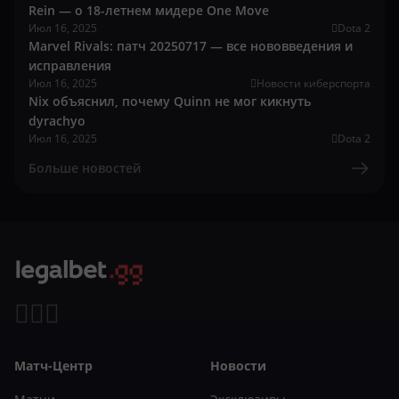
Rein — о 18-летнем мидере One Move
Июл 16, 2025
Dota 2
Marvel Rivals: патч 20250717 — все нововведения и
исправления
Июл 16, 2025
Новости киберспорта
Nix объяснил, почему Quinn не мог кикнуть
dyrachyo
Июл 16, 2025
Dota 2
Больше новостей
Матч-Центр
Новости