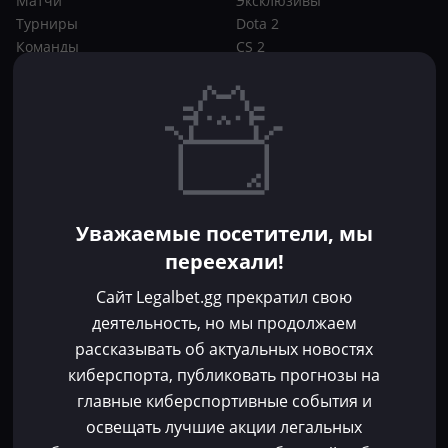
Матчи
Эксклюзивы
Турниры
Dota 2
Команды
CS 2
Игроки
Статьи
Прогнозы
Кибер-вики
Букмекеры
Школа ставок
Dota 2
CS 2
Бонусы букмекеров
Уважаемые посетители, мы
Фрибеты
переехали!
Акции
За регистрацию
Сайт Legalbet.gg прекратил свою
Без депозита
деятельность, но мы продолжаем
рассказывать об актуальных новостях
Контакты
киберспорта, публиковать прогнозы на
Пользовательское соглашение
главные киберспортивные события и
Политика конфиденциальности
освещать лучшие акции легальных
Политика в отношении файлов cookie