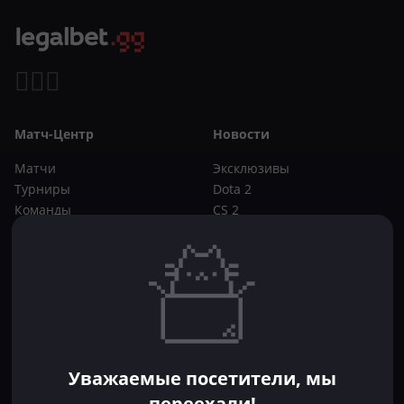
Матч-Центр
Новости
Матчи
Эксклюзивы
Турниры
Dota 2
Команды
CS 2
Игроки
Статьи
Прогнозы
Кибер-вики
Букмекеры
Школа ставок
Dota 2
CS 2
Бонусы букмекеров
Уважаемые посетители, мы
Фрибеты
переехали!
Акции