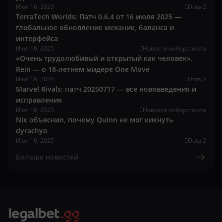
Июл 16, 2025
Dota 2
TerraTech Worlds: Патч 0.6.4 от 16 июля 2025 —
глобальное обновление механик, баланса и
интерфейса
Июл 16, 2025
Новости киберспорта
«Очень трудолюбивый и открытый как человек».
Rein — о 18-летнем мидере One Move
Июл 16, 2025
Dota 2
Marvel Rivals: патч 20250717 — все нововведения и
исправления
Июл 16, 2025
Новости киберспорта
Nix объяснил, почему Quinn не мог кикнуть
dyrachyo
Июл 16, 2025
Dota 2
Больше новостей