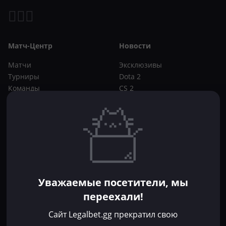
Матч-Центр
Новости
Матчи
Эксклюзивы
Турниры
Dota 2
Команды
CS 2
Игроки
Статьи
Прогнозы
Кибер-вики
Букмекеры
Школа ставок
Dota 2
CS 2
Бонусы букмекеров
Уважаемые посетители, мы
Фрибеты
переехали!
Акции
За регистрацию
Сайт Legalbet.gg прекратил свою
Без депозита