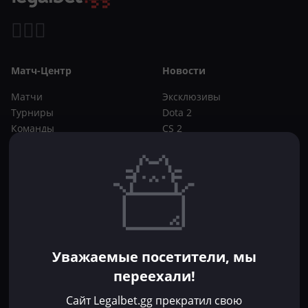
Матч-Центр
Новости
Матчи
Эксклюзивы
Турниры
Dota 2
Команды
CS 2
Игроки
Статьи
Прогнозы
Кибер-вики
Букмекеры
Школа ставок
Dota 2
CS 2
Бонусы букмекеров
Уважаемые посетители, мы
Фрибеты
переехали!
Акции
За регистрацию
Сайт Legalbet.gg прекратил свою
Без депозита