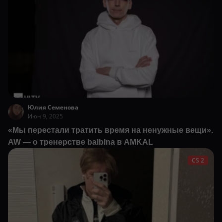
Юлия Семенова
Июн 9, 2025
«Мы перестали тратить время на ненужные вещи».
AW — о тренерстве balblna в AMKAL
CS 2