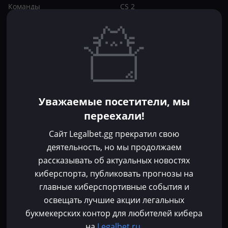
Команды
CS 2
Игроки
Статьи
Прогнозы
Кибер-вики
Букмекеры
Школа ставок
Dota 2
CS 2
Бонусы букмекеров
Уважаемые посетители, мы
Фрибеты
переехали!
Акции
За регистрацию
Сайт Legalbet.gg прекратил свою
Без депозита
деятельность, но мы продолжаем
рассказывать об актуальных новостях
Контакты
киберспорта, публиковать прогнозы на
Пользовательское соглашение
главные киберспортивные события и
Политика конфиденциальности
освещать лучшие акции легальных
Политика в отношении файлов cookie
букмекерских контор для любителей кибера
Согласие на обработку персональных данных
на
Legalbet.ru
.