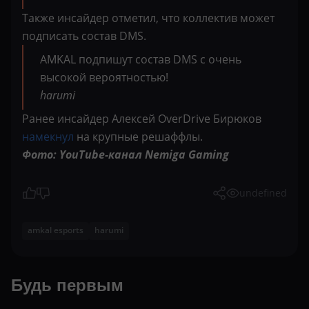
Также инсайдер отметил, что коллектив может
подписать состав DMS.
AMKAL подпишут состав DMS с очень
высокой вероятностью!
harumi
Ранее инсайдер Алексей OverDrive Бирюков
намекнул
на крупные решаффлы.
Фото: YouTube-канал Nemiga Gaming
undefined
amkal esports
harumi
Будь первым