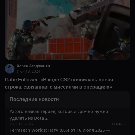
Хорен Агаджанян
Июл 13, 2024
Gabe Follower: «В коде CS2 появилась новая
строка, связанная с миссиями в операциях»
Последние новости
Yatoro назвал героев, который срочно нужно
удалять из Dota 2
Июл 16, 2025
Dota 2
TerraTech Worlds: Патч 0.6.4 от 16 июля 2025 —