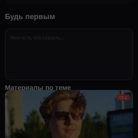
Будь первым
Материалы по теме
CS 2