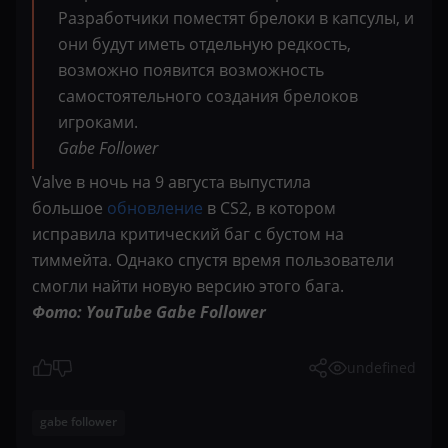
Разработчики поместят брелоки в капсулы, и
они будут иметь отдельную редкость,
возможно появится возможность
самостоятельного создания брелоков
игроками.
Gabe Follower
Valve в ночь на 9 августа выпустила
большое
обновление
в CS2, в котором
исправила критический баг с бустом на
тиммейта. Однако спустя время пользователи
смогли найти новую версию этого бага.
Фото: YouTube Gabe Follower
undefined
gabe follower