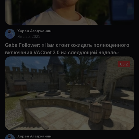
Хорен Агаджанян
Янв 25, 2025
Gabe Follower: «Нам стоит ожидать полноценного
включения VACnet 3.0 на следующей неделе»
CS 2
Хорен Агаджанян