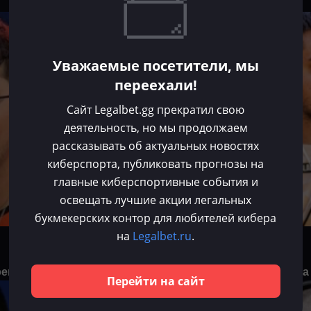
CS 2
Уважаемые посетители, мы
переехали!
Сайт Legalbet.gg прекратил свою
деятельность, но мы продолжаем
рассказывать об актуальных новостях
киберспорта, публиковать прогнозы на
главные киберспортивные события и
освещать лучшие акции легальных
букмекерских контор для любителей кибера
на
Legalbet.ru
.
Владислав Долгов
Июл 12, 2025
реговоры с G2»
Matys заявлен игроком G2 на
Перейти на сайт
CS 2