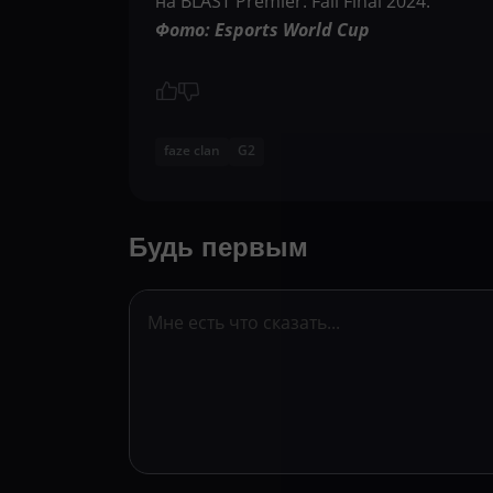
на BLAST Premier: Fall Final 2024.
Фото: Esports World Cup
faze clan
G2
Будь первым