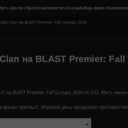
Матч-Центр
Прогнозы
Новости
Статьи
Кибер-вики
Букмекер
aZe Clan на BLAST Premier: Fall Groups 2024
lan на BLAST Premier: Fall
 С на BLAST Premier: Fall Groups 2024 по CS2. Матч законч
финал группы С. Игровой день продолжит противостояни