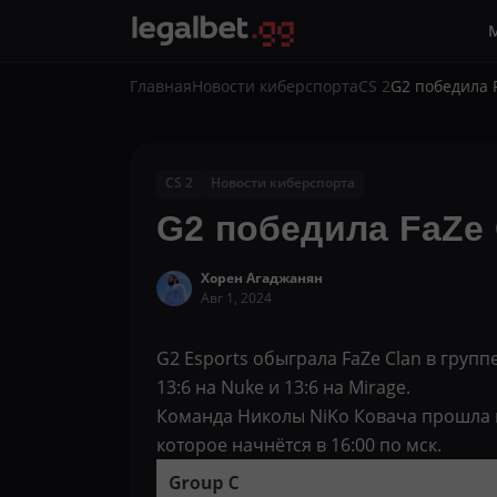
Главная
Новости киберспорта
CS 2
G2 победила F
CS 2
Новости киберспорта
G2 победила FaZe C
Хорен Агаджанян
Авг 1, 2024
G2 Esports обыграла FaZe Clan в группе
13:6 на Nuke и 13:6 на Mirage.
Команда Николы NiKo Ковача прошла в 
которое начнётся в 16:00 по мск.