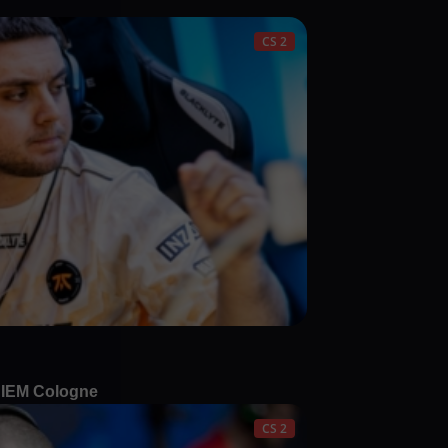
CS 2
 IEM Cologne
CS 2