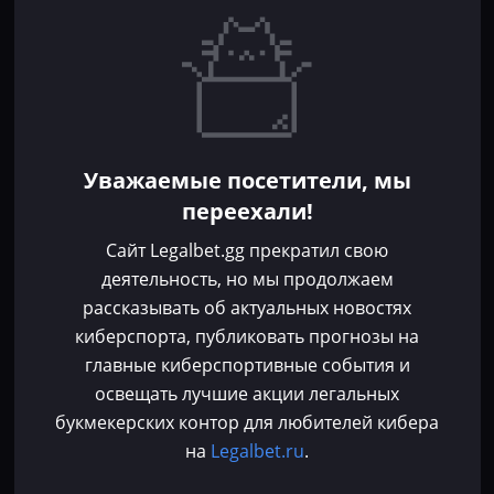
Прогнозы
Кибер-вики
Букмекеры
Школа ставок
Dota 2
CS 2
Бонусы букмекеров
Уважаемые посетители, мы
Фрибеты
переехали!
Акции
За регистрацию
Сайт Legalbet.gg прекратил свою
Без депозита
деятельность, но мы продолжаем
рассказывать об актуальных новостях
Контакты
киберспорта, публиковать прогнозы на
Пользовательское соглашение
главные киберспортивные события и
Политика конфиденциальности
освещать лучшие акции легальных
Политика в отношении файлов cookie
букмекерских контор для любителей кибера
Согласие на обработку персональных данных
на
Legalbet.ru
.
Зарегистрировано Федеральной службой по надзору в сфере связи,
информационных технологий и массовых коммуникаций (Роскомнадзор)
Используя сайт Legalbet.gg, ты