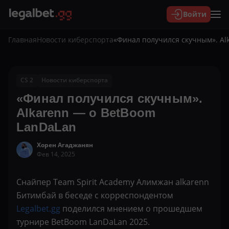
Войти
Главная
Новости киберспорта
«Финал получился скучным». Al
CS 2
Новости киберспорта
«Финал получился скучным».
Alkarenn — о BetBoom
LanDaLan
Хорен Агаджанян
Фев 14, 2025
Снайпер Team Spirit Academy Алимжан alkarenn
Битимбай в беседе с корреспондентом
Legalbet.gg
поделился мнением о прошедшем
турнире BetBoom LanDaLan 2025.