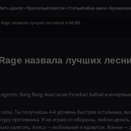
Матч-Центр
Прогнозы
Новости
Статьи
Кибер-вики
Букмекер
ng Rage назвала лучших лесников в MLBB
g Rage назвала лучших лес
 Legends: Bang Bang Анастасия Evredian Бабий в интервь
а силы. Ты получаешь 4-й уровень быстрее остальных, в
ктуру противника. Я не играю от обороны, люблю делать 
льно залетать. Алиса — мобильная и ядовитая. Фанни — 