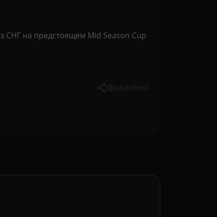
з СНГ на предстоящем Mid Season Cup
undefined