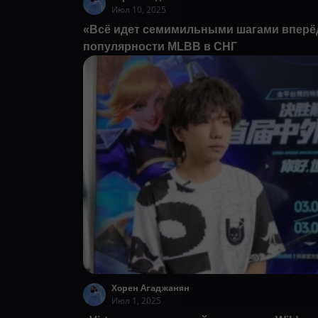
Июл 10, 2025
«‎Всё идет семимильными шагами вперё
популярности MLBB в СНГ
Хорен Агаджанян
Июл 1, 2025