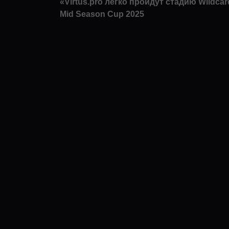
«Virtus.pro легко пройдут стадию Wildcar
Mid Season Cup 2025