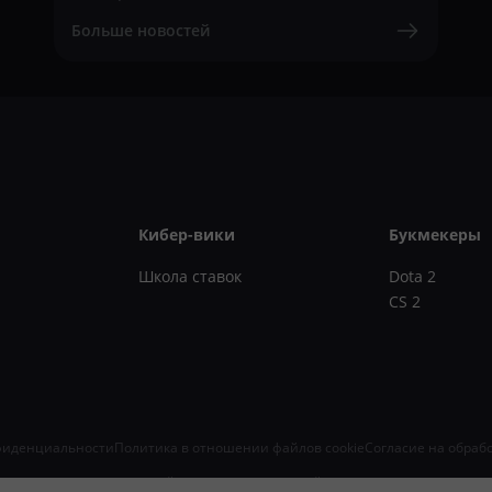
Больше новостей
Кибер-вики
Букмекеры
Школа ставок
Dota 2
CS 2
фиденциальности
Политика в отношении файлов cookie
Согласие на обраб
, информационных технологий и массовых коммуникаций (Роскомнадзор) 16.08.2024. Зап