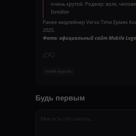
очень крутой. Роджер: волк, челове
Evredian
Ранее мидлейнер Verso Time Ермек Ko
2025.
Фото: официальный сайт Mobile Lege
mobile legends
Будь первым