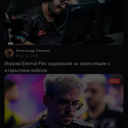
Александр Семкин
Июн 12, 2025
Игрока Eternal FIre задержали за трансляции с
открытием кейсов
CS 2