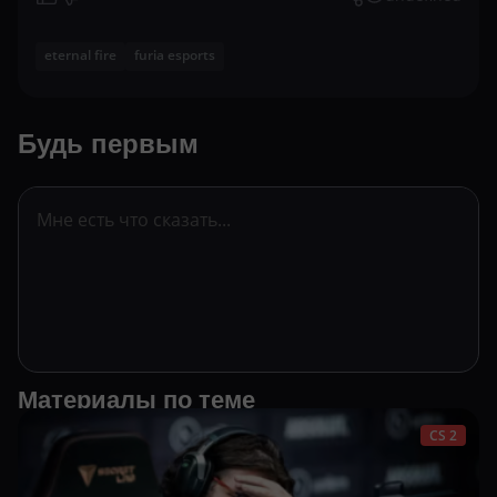
eternal fire
furia esports
Будь первым
Материалы по теме
CS 2