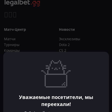
Матч-Центр
Новости
Матчи
Эксклюзивы
Турниры
Dota 2
Команды
CS 2
Игроки
Статьи
Прогнозы
Кибер-вики
Букмекеры
Школа ставок
Dota 2
CS 2
Бонусы букмекеров
Уважаемые посетители, мы
Фрибеты
переехали!
Акции
За регистрацию