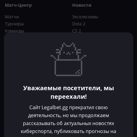
Матч-Центр
Новости
Матчи
Эксклюзивы
Турниры
Dota 2
Команды
CS 2
Игроки
Статьи
Прогнозы
Кибер-вики
Букмекеры
Школа ставок
Dota 2
CS 2
Бонусы букмекеров
Уважаемые посетители, мы
Фрибеты
переехали!
Акции
За регистрацию
Сайт Legalbet.gg прекратил свою
Без депозита
деятельность, но мы продолжаем
рассказывать об актуальных новостях
Контакты
киберспорта, публиковать прогнозы на
Пользовательское соглашение