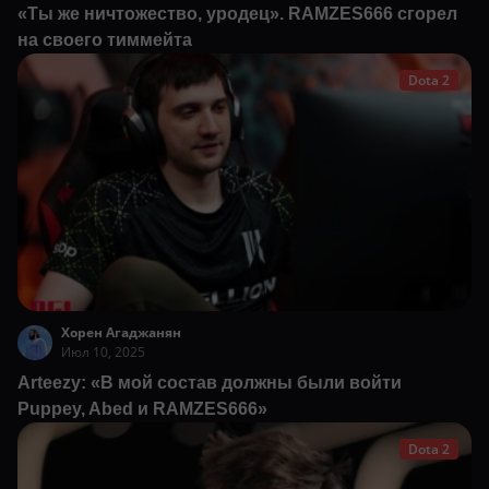
«Ты же ничтожество, уродец». RAMZES666 сгорел
на своего тиммейта
Dota 2
Хорен Агаджанян
Июл 10, 2025
Arteezy: «В мой состав должны были войти
Puppey, Abed и RAMZES666»
Dota 2