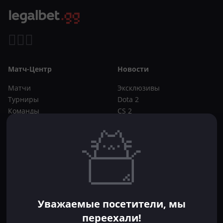
Матч-Центр
Новости
Матчи
Эксклюзивы
Турниры
Dota 2
Команды
CS 2
Игроки
Статьи
Прогнозы
Кибер-вики
Букмекеры
Школа ставок
Dota 2
CS 2
Бонусы букмекеров
Уважаемые посетители, мы
Фрибеты
переехали!
Акции