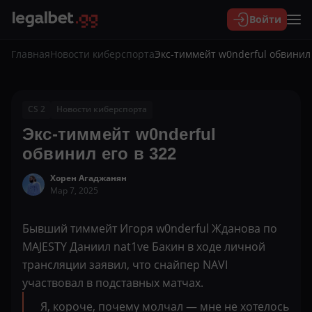
Войти
Главная
Новости киберспорта
Экс-тиммейт w0nderful обвинил 
CS 2
Новости киберспорта
Экс-тиммейт w0nderful
обвинил его в 322
Хорен Агаджанян
Мар 7, 2025
Бывший тиммейт Игоря w0nderful Жданова по
MAJESTY Даниил nat1ve Бакин в ходе личной
трансляции заявил, что снайпер NAVI
участвовал в подставных матчах.
Я, короче, почему молчал — мне не хотелось