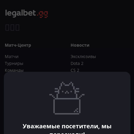
Матч-Центр
Новости
Матчи
Эксклюзивы
Турниры
Dota 2
Команды
CS 2
Игроки
Статьи
Прогнозы
Кибер-вики
Букмекеры
Школа ставок
Dota 2
CS 2
Бонусы букмекеров
Уважаемые посетители, мы
Фрибеты