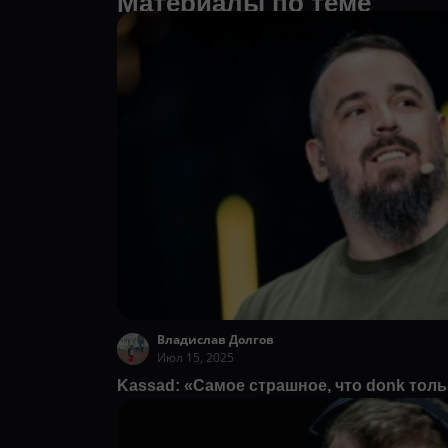
Материалы по теме
Владислав Долгов
Июл 15, 2025
Kassad: «Самое страшное, что donk толь