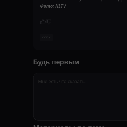
Фото: HLTV
donk
Будь первым