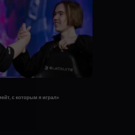
ейт, с которым я играл»