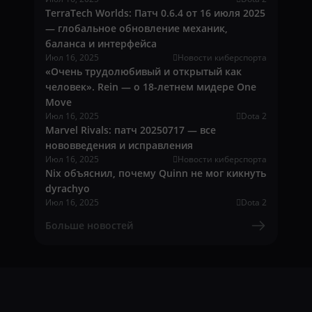
TerraTech Worlds: Патч 0.6.4 от 16 июля 2025
— глобальное обновление механик,
баланса и интерфейса
Июл 16, 2025
Новости киберспорта
«Очень трудолюбивый и открытый как
человек». Rein — о 18-летнем мидере One
Move
Июл 16, 2025
Dota 2
Marvel Rivals: патч 20250717 — все
нововведения и исправления
Июл 16, 2025
Новости киберспорта
Nix объяснил, почему Quinn не мог кикнуть
dyrachyo
Июл 16, 2025
Dota 2
Больше новостей