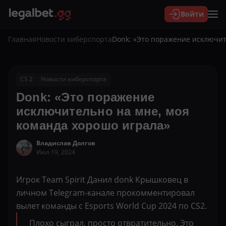
Войти
Главная
Новости киберспорта
Donk: «Это поражение исключит
CS 2
Новости киберспорта
Donk: «Это поражение
исключительно на мне, моя
команда хорошо играла»
Владислав Долгов
Июл 19, 2024
Игрок Team Spirit Данил donk Крышковец в
личном Telegram-канале прокомментировал
вылет команды с Esports World Cup 2024 по CS2.
Плохо сыграл, просто отвратительно. Это