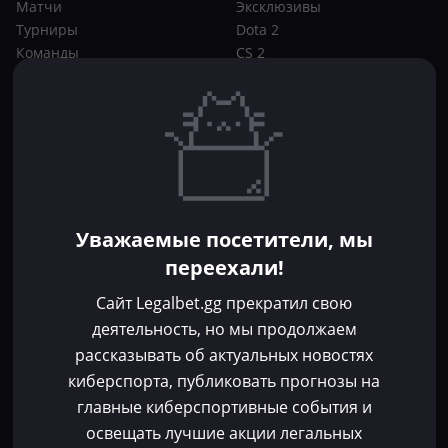
Матчи
Эксклюзивы
Турниры
Dota 2
Команды
CS 2
Игроки
Статьи
Прогнозы
Кибер-вики
Букмекеры
Школа ставок
Dota 2
CS 2
Бонусы букмекеров
Уважаемые посетители, мы
Фрибеты
переехали!
Акции
За регистрацию
Сайт Legalbet.gg прекратил свою
Без депозита
деятельность, но мы продолжаем
рассказывать об актуальных новостях
Контакты
киберспорта, публиковать прогнозы на
Пользовательское соглашение
главные киберспортивные события и
Политика конфиденциальности
освещать лучшие акции легальных
Политика в отношении файлов cookie