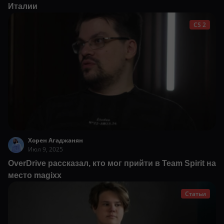
Италии
CS 2
Хорен Агаджанян
Июл 9, 2025
OverDrive рассказал, кто мог прийти в Team Spirit на
место magixx
Статьи