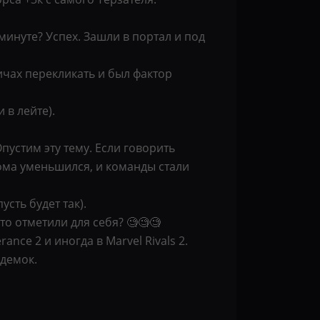
минуте? Успех. Зашли в портал и под
ичах перекликать и был фактор
 в лейте).
.
устим эту тему. Если говорить
дома уменьшился, и команды стали
сть будет так).
о отметили для себя? 🧐🧐🧐
ance 2 и иногда в Marvel Rivals 2.
 демок.