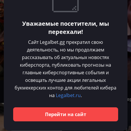
Уважаемые посетители, мы
переехали!
Сайт Legalbet.gg прекратил свою
деятельность, но мы продолжаем
рассказывать об актуальных новостях
киберспорта, публиковать прогнозы на
главные киберспортивные события и
освещать лучшие акции легальных
Александр Семкин
букмекерских контор для любителей кибера
Фев 21, 2025
на
Legalbet.ru
.
Тренер 1win: «Этот аспект п
Dota 2
Перейти на сайт