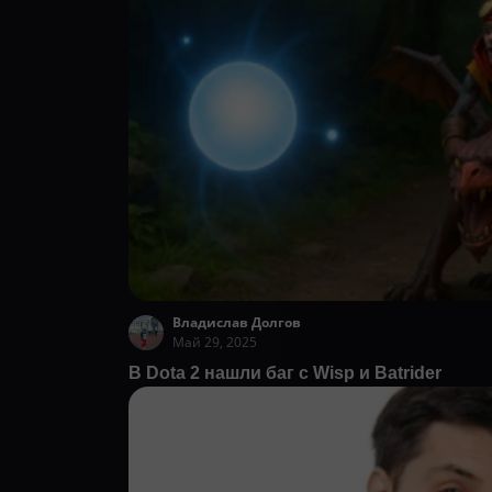
Владислав Долгов
Май 29, 2025
В Dota 2 нашли баг с Wisp и Batrider