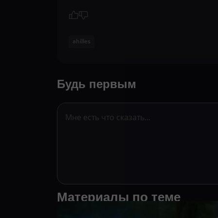
ahilles
Будь первым
Материалы по теме