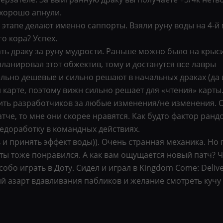
 хорошо апнули.
этапе делают именно саппорты. Взяли руну воды на 4-й 
о кора? Успех.
ть драку за руну мудрости. Раньше можно было на крыс
планировал этот обжектив, тому и достанутся все лавры
льно дешевые и сильно решают в начальных драках (да и
 карте, поэтому вижн сильно решает для «чтения» карты
ить разработчиков за любые изменения/не изменения. Оп
че, то мне они скорее нравятся. Как будто фактор ран
едоработку в командных действиях.
и принять эффект воды)). Очень странная механика. Но пу
ы тоже понравился. А как вам ощущается новый патч? Чт
собо играть в Доту. Сидел и играл в Kingdom Come: Deliver
й азарт вдавливания пабликов и желание смотреть кучу