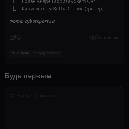
Ролен Андре Габриэль Skem Онг;
Канишка Сэм BuLba Сосэйл (тренер).
Фото: cybersport.ru
undefined
davai lama
shopify rebellion
Будь первым