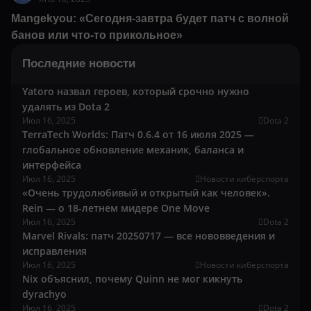
Mangekyou: «Сегодня-завтра будет патч с волной
банов или что-то прикольное»
Последние новости
Yatoro назвал героев, который срочно нужно
удалять из Dota 2
Июл 16, 2025
Dota 2
TerraTech Worlds: Патч 0.6.4 от 16 июля 2025 —
глобальное обновление механик, баланса и
интерфейса
Июл 16, 2025
Новости киберспорта
«Очень трудолюбивый и открытый как человек».
Rein — о 18-летнем мидере One Move
Июл 16, 2025
Dota 2
Marvel Rivals: патч 20250717 — все нововведения и
исправления
Июл 16, 2025
Новости киберспорта
Nix объяснил, почему Quinn не мог кикнуть
dyrachyo
Июл 16, 2025
Dota 2