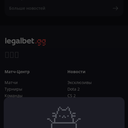
Больше новостей
Матч-Центр
Новости
Матчи
Эксклюзивы
Турниры
Dota 2
Команды
CS 2
Игроки
Статьи
Прогнозы
Кибер-вики
Букмекеры
Школа ставок
Dota 2