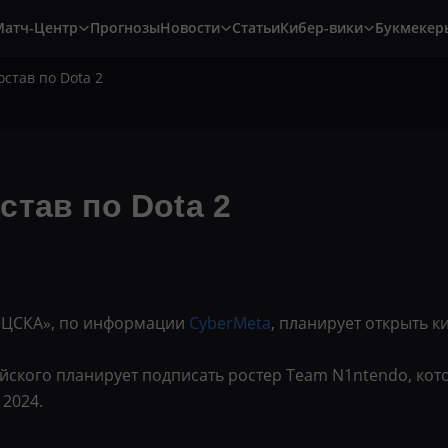
Матч-Центр
Прогнозы
Новости
Статьи
Кибер-вики
Букмекер
став по Dota 2
тав по Dota 2
«ЦСКА», по информации
CyberMeta
, планирует открыть 
ского планирует подписать ростер Team N1ntendo, кот
 2024.