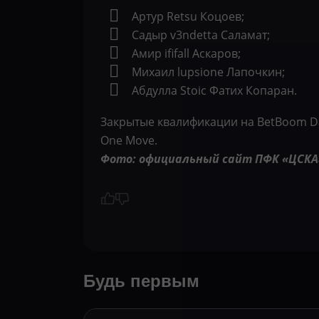
Артур Retsu Коцоев;
Садыр v3ndetta Саламат;
Амир ififall Аскаров;
Михаил lupsione Лапочкин;
Абдулла Stoic Фатих Копаран.
Закрытые квалификации на BetBoom Da
One Move.
Фото: официальный сайт ПФК «ЦСКА
Будь первым