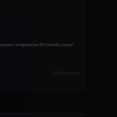
Первым соперником N1ntendo станет
undefined