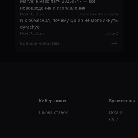
Marvel Rivals: патч 20250717 — все
нововведения и исправления
Июл 16, 2025
Новости киберспорта
Nix объяснил, почему Quinn не мог кикнуть
dyrachyo
Июл 16, 2025
Dota 2
Больше новостей
Кибер-вики
Букмекеры
Школа ставок
Dota 2
CS 2