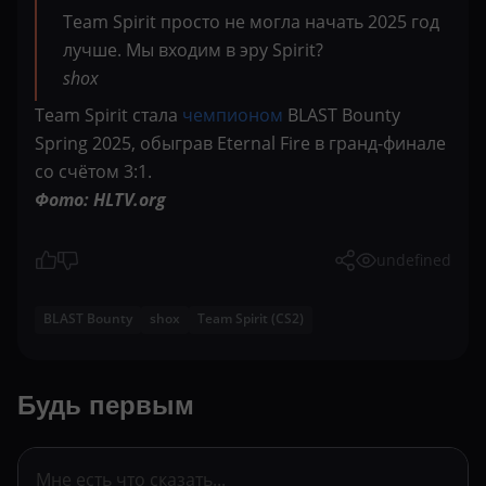
Team Spirit просто не могла начать 2025 год
лучше. Мы входим в эру Spirit?
shox
Team Spirit стала
чемпионом
BLAST Bounty
Spring 2025, обыграв Eternal Fire в гранд-финале
со счётом 3:1.
Фото: HLTV.org
undefined
BLAST Bounty
shox
Team Spirit (CS2)
Будь первым