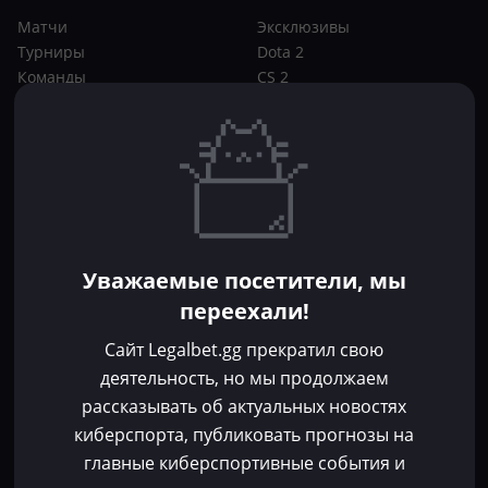
Матчи
Эксклюзивы
Турниры
Dota 2
Команды
CS 2
Игроки
Статьи
Прогнозы
Кибер-вики
Букмекеры
Школа ставок
Dota 2
CS 2
Бонусы букмекеров
Уважаемые посетители, мы
Фрибеты
переехали!
Акции
За регистрацию
Сайт Legalbet.gg прекратил свою
Без депозита
деятельность, но мы продолжаем
рассказывать об актуальных новостях
Контакты
киберспорта, публиковать прогнозы на
Пользовательское соглашение
главные киберспортивные события и
Политика конфиденциальности