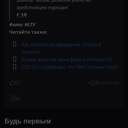
Шанхае. Желаю ребятам удачи на
предстоящем турнире!
F_1N
Фото: HLTV
Читайте также:
Как прошло возвращение s1mple в
Falcons?
Самые дорогие трансферы в истории CS
СЕО G2 подтвердил, что NiKO покинет клуб
undefined
f_1n
Будь первым