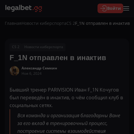
Войти
Главная
Новости киберспорта
CS 2
F_1N отправлен в инактив
CS 2
Новости киберспорта
F_1N отправлен в инактив
Александр Семкин
Ноя 6, 2024
Бывший тренер PARIVISION Иван F_1N Кочугов
был переведён в инактив, о чём сообщил клуб в
социальных сетях.
Вся команда и организация благодарны Ване
за его вклад в тренировочный процесс,
построение системы взаимодействия