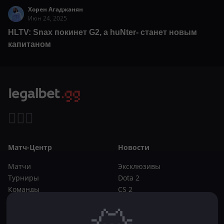
Хорен Агаджанян
Июн 24, 2025
HLTV: Snax покинет G2, а huNter-⁠ станет новым
капитаном
Матч-Центр
Новости
Матчи
Эксклюзивы
Турниры
Dota 2
Команды
CS 2
Игроки
Статьи
Прогнозы
Кибер-вики
Букмекеры