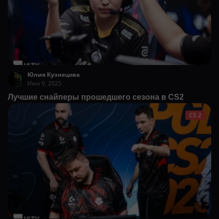
Юлия Кузнецова
Июл 9, 2025
Лучшие снайперы прошедшего сезона в CS2
CS 2