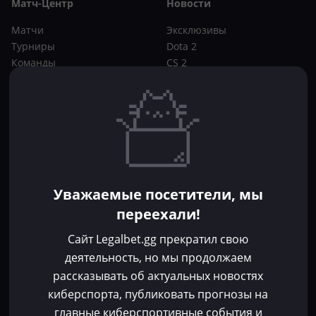
Матч-Центр
Новости
Матчи
Эксклюзивы
Турниры
Dota 2
Команды
CS 2
Игроки
Статьи
Прогнозы
Кибер-вики
Букмекеры
Школа ставок
Dota 2
CS 2
Бонусы букмекеров
Уважаемые посетители, мы
Фрибеты
переехали!
Акции
За регистрацию
Сайт Legalbet.gg прекратил свою
Без депозита
деятельность, но мы продолжаем
рассказывать об актуальных новостях
Контакты
киберспорта, публиковать прогнозы на
Пользовательское соглашение
главные киберспортивные события и