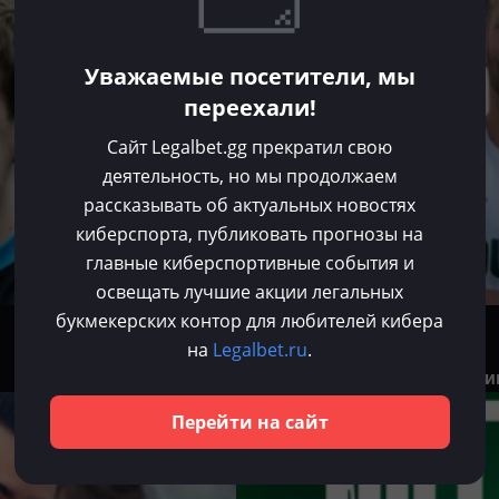
Уважаемые посетители, мы
переехали!
Сайт Legalbet.gg прекратил свою
деятельность, но мы продолжаем
рассказывать об актуальных новостях
киберспорта, публиковать прогнозы на
главные киберспортивные события и
освещать лучшие акции легальных
букмекерских контор для любителей кибера
Владислав Долгов
на
Legalbet.ru
.
Окт 23, 2024
Astini официально присоеди
Перейти на сайт
Dota 2