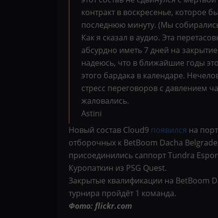
контракт в воскресенье, которое бы
последнюю минуту. (Мы собирались
Как я сказал в аудио. Эта перетасо
абсурдно иметь 7 дней на закрыти
надеюсь, что в ближайшие годы это 
этого бардака в календаре. Нечело
стресс переговоров с давлением час
жаловались.
Astini
Новый состав Cloud9
появился
на порт
отборочных к BetBoom Dacha Belgrade
присоединились саппорт Tundra Esports
Куропаткин из PSG Quest.
Закрытые квалификации на BetBoom Dac
турнира пройдёт 1 команда.
Фото: flickr.com