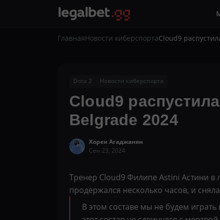
Главная
Новости киберспорта
Cloud9 распустил
Dota 2
Новости киберспорта
Cloud9 распустила
Belgrade 2024
Хорен Агаджанян
Сен 23, 2024
Тренер Cloud9 Филипе Astini Астини в
продержался несколько часов, и сняла
В этом составе мы не будем играть
этот состав не сдвинулся с мертво