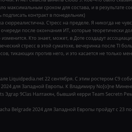
ло максимальным сроком для состава, и в результате сос
 подписать контракт в понедельник)
вка сюрреалистична. Стресс на пределе. Я никогда не чувс
е очереди после окончания ИТ, которые теоретически д
изменится. Кто знает, может, в Доте создадут ассоциаци
веческий стресс в этой суматохе, вечеринка после TI бо
ов, тикающих против него, и это касается не только мен
але Liquidpedia.net 22 сентября. С этим ростером C9 со
 2024 для Западной Европы. К Владимиру No[o]ne Мине
 Эдгар 9Clas Налтакян, бывший керри Team Secretn Ремко
ha Belgrade 2024 для Западной Европы пройдут с 23 по