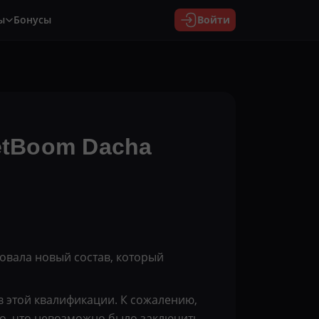
ы
Бонусы
Войти
etBoom Dacha
ровала новый состав, который
 в этой квалификации. К сожалению,
ано, что невозможно было заключить