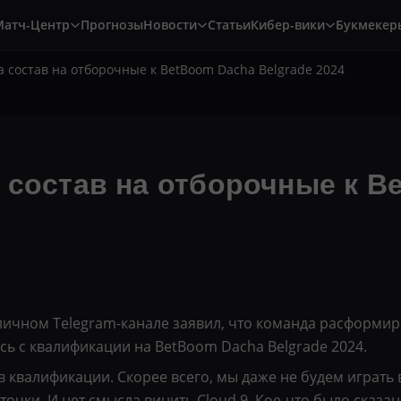
Матч-Центр
Прогнозы
Новости
Статьи
Кибер-вики
Букмекер
а состав на отборочные к BetBoom Dacha Belgrade 2024
 состав на отборочные к B
 личном Telegram-канале заявил, что команда расформи
сь с квалификации на BetBoom Dacha Belgrade 2024.
 в квалификации. Скорее всего, мы даже не будем играть
й точки. И нет смысла винить Cloud 9. Кое-что было сказ