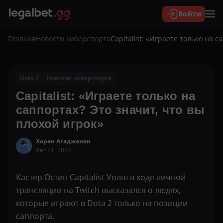
Войти
Главная
Новости киберспорта
Capitalist: «Играете только на 
Dota 2
Новости киберспорта
Capitalist: «Играете только на
саппортах? Это значит, что вы
плохой игрок»
Хорен Агаджанян
Авг 21, 2024
Кастер Остин Capitalist Уолш в ходе личной
трансляции на Twitch высказался о людях,
которые играют в Dota 2 только на позиции
саппорта.