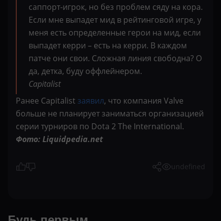
саппорт-игрок, но без проблем сяду на кора.
Если мне выпадет мид в рейтинговой игре, у
меня есть определенные герои на мид, если
выпадет керри – есть на керри. В каждом
патче они свои. Сложная линия свободна? О
да, детка, буду оффлейнером.
Capitalist
Ранее Capitalist
заявил
, что компания Valve
больше не планирует заниматься организацией
серии турниров по Dota 2 The International.
Фото: Liquidpedia.net
undefined
Будь первым