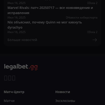
Июл 16, 2025
Dota 2
Marvel Rivals: патч 20250717 — все нововведения и
исправления
Июл 16, 2025
Новости киберспорта
Nix объяснил, почему Quinn не мог кикнуть
dyrachyo
Июл 16, 2025
Dota 2
Больше новостей
Матч-Центр
Новости
Матчи
Эксклюзивы