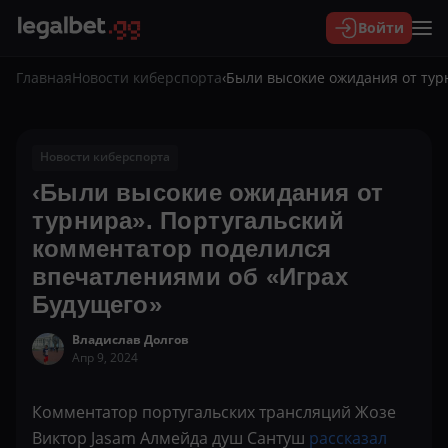
Войти
Главная
Новости киберспорта
‹Были высокие ожидания от тур
Новости киберспорта
‹Были высокие ожидания от
турнира». Португальский
комментатор поделился
впечатлениями об «Играх
Будущего»
Владислав Долгов
Апр 9, 2024
Комментатор португальских трансляций Жозе
Виктор Jasam Алмейда душ Сантуш
рассказал