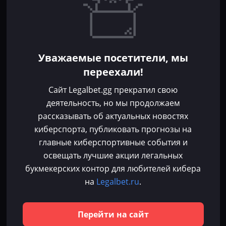
Школа ставок
Dota 2
CS 2
Бонусы букмекеров
Уважаемые посетители, мы
Фрибеты
переехали!
Акции
За регистрацию
Сайт Legalbet.gg прекратил свою
Без депозита
деятельность, но мы продолжаем
рассказывать об актуальных новостях
Контакты
киберспорта, публиковать прогнозы на
Пользовательское соглашение
главные киберспортивные события и
Политика конфиденциальности
освещать лучшие акции легальных
Политика в отношении файлов cookie
букмекерских контор для любителей кибера
Согласие на обработку персональных данных
на
Legalbet.ru
.
Зарегистрировано Федеральной службой по надзору в сфере связи,
информационных технологий и массовых коммуникаций (Роскомнадзор)
Используя сайт Legalbet.gg, ты
16.08.2024. Запись о регистрации СМИ «Legalbet Cybersport (Легалбет
соглашаешься с тем, что мы используем
ОК
Перейти на сайт
Киберспорт)» ЭЛ № ФС77-88012. 18+. Учредитель ИП Арзямов Д.А. ОГРН
файлы куки
.
324645700071843, 410005, г. Саратов, ул. Железнодорожная, 43/55