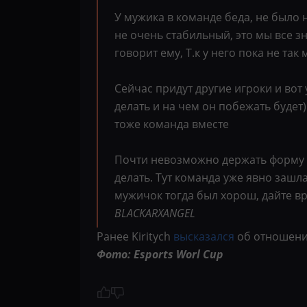
У мужика в команде беда, не было н
не очень стабильный, это мы все 
говорит ему, Т.к у него пока не так
Сейчас придут другие игроки и вот
делать и на чем он побежать буд
тоже команда вместе
Почти невозможно держать форму 
делать. Тут команда уже явно зашла
мужичок тогда был хорош, дайте в
BLACKARXANGEL
Ранее Kiritych
высказался
об отношени
Фото: Esports Worl Cup