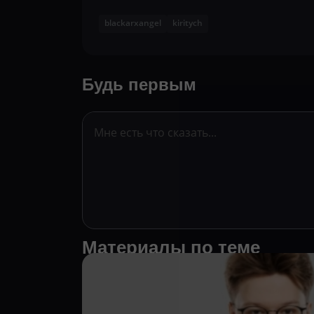
blackarxangel
kiritych
Будь первым
Материалы по теме