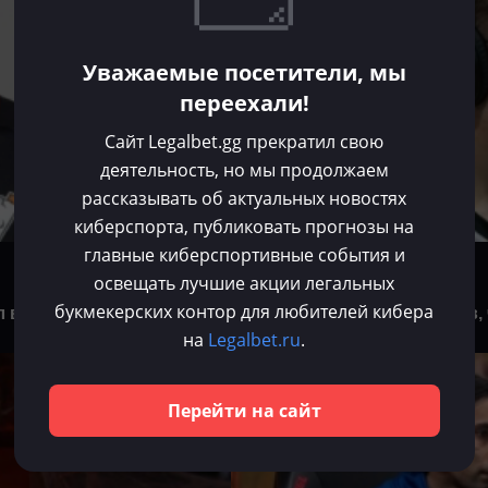
Уважаемые посетители, мы
переехали!
Сайт Legalbet.gg прекратил свою
деятельность, но мы продолжаем
рассказывать об актуальных новостях
киберспорта, публиковать прогнозы на
главные киберспортивные события и
Хорен Агаджанян
освещать лучшие акции легальных
Июл 9, 2025
букмекерских контор для любителей кибера
л выступление Virtus.pro
Kiritych посоветовал героев
на
Legalbet.ru
.
Dota 2
Перейти на сайт