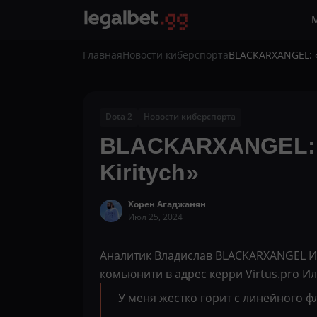
Главная
Новости киберспорта
BLACKARXANGEL: «
Dota 2
Новости киберспорта
BLACKARXANGEL: «
Kiritych»
Хорен Агаджанян
Июл 25, 2024
Аналитик Владислав BLACKARXANGEL Ив
комьюнити в адрес керри Virtus.pro Ил
У меня жестко горит с линейного ф