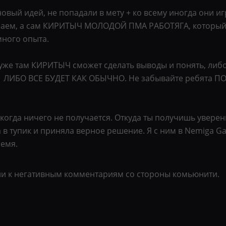
овый идей, не попадали в мету + ко всему иногда они игр
знаем, а сам КИРИТЫЧ МОЛОДОЙ ПМА РАБОТЯГА, который 
 много опыта.
 уже там КИРИТЫЧ сможет сделать выводы и понять, либо
ет) ЛИБО ВСЕ БУДЕТ КАК ОБЫЧНО. Не забывайте ребята
когда ничего не получается. Откуда ты получишь увер
 в тупик и приняла верное решение. Я с ним в Nemiga Ga
ремя.
и к негативным комментариям со стороны комьюнити.