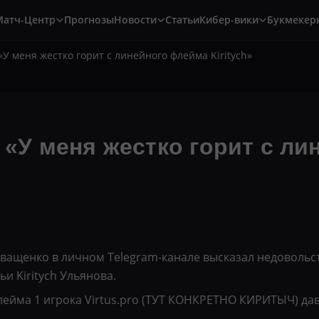
Матч-Центр
Прогнозы
Новости
Статьи
Кибер-вики
Букмекер
У меня жестко горит с линейного флейма Kiritych»
У меня жестко горит с ли
ащенко в личном Telegram-канале высказал недовольст
ьи Kiritych Ульянова.
лейма 1 игрока Virtus.pro (ТУТ КОНКРЕТНО КИРИТЫЧ) да