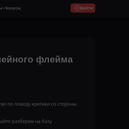
ы
Бонусы
Войти
нейного флейма
во по поводу критики со стороны
вайте разберем на базу