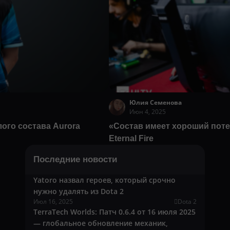
Юлия Семенова
Июн 4, 2025
ого состава Aurora
«Состав имеет хороший пот
Eternal Fire
Последние новости
Yatoro назвал героев, который срочно
нужно удалять из Dota 2
Июл 16, 2025
Dota 2
TerraTech Worlds: Патч 0.6.4 от 16 июля 2025
— глобальное обновление механик,