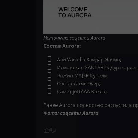
Источник: соцсети Aurora
Состав Aurora:
Али Wicadia Хайдар Ялчин;
Исмаилкан XANTARES Дурткардес
Энжин MAJ3R Купели;
Озгюр woxic Экер;
Самет jottAAA Коклю.
Ранее Aurora полностью распустила 
Фото: соцсети Aurora