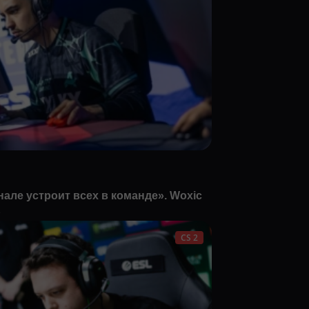
але устроит всех в команде». Woxic
р
CS 2