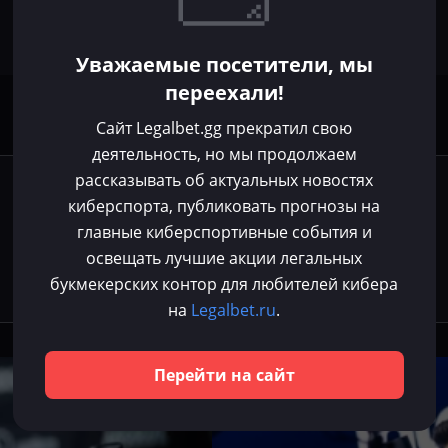
Уважаемые посетители, мы
переехали!
Сайт Legalbet.gg прекратил свою
деятельность, но мы продолжаем
рассказывать об актуальных новостях
киберспорта, публиковать прогнозы на
главные киберспортивные события и
освещать лучшие акции легальных
букмекерских контор для любителей кибера
на
Legalbet.ru
.
Перейти на сайт
CS 2