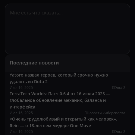
Последние новости
Yatoro назвал героев, который срочно нужно
удалять из Dota 2
Июл 16, 2025
Dota 2
TerraTech Worlds: Патч 0.6.4 от 16 июля 2025 —
глобальное обновление механик, баланса и
интерфейса
Июл 16, 2025
Новости киберспорта
«Очень трудолюбивый и открытый как человек».
Rein — о 18-летнем мидере One Move
Июл 16, 2025
Dota 2