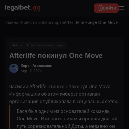
Войти
Главная
Новости киберспорта
Afterlife покинул One Move
Dota 2
Новости киберспорта
Afterlife покинул One Move
Хорен Агаджанян
Апр 12, 2024
Василий Afterlife Шишкин покинул One Move.
Информацию об этом киберспортивная
организация опубликовала в социальных сетях.
Вася был одним из основателей команды
One Move. Именно с ним мы прошли долгий
путь соревновательной Доты, а недавно он