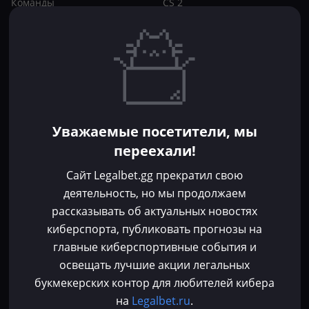
Команды
CS 2
Игроки
Статьи
Прогнозы
Кибер-вики
Букмекеры
Школа ставок
Dota 2
CS 2
Бонусы букмекеров
Уважаемые посетители, мы
Фрибеты
переехали!
Акции
За регистрацию
Сайт Legalbet.gg прекратил свою
Без депозита
деятельность, но мы продолжаем
рассказывать об актуальных новостях
Контакты
киберспорта, публиковать прогнозы на
Пользовательское соглашение
главные киберспортивные события и
Политика конфиденциальности
освещать лучшие акции легальных
Политика в отношении файлов cookie
букмекерских контор для любителей кибера
Согласие на обработку персональных данных
на
Legalbet.ru
.
Зарегистрировано Федеральной службой по надзору в сфере связи,