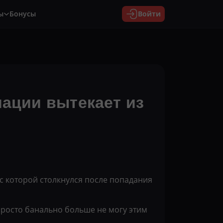
ы
Бонусы
Войти
мации вытекает из
 с которой столкнулся после попадания
 просто банально больше не могу этим