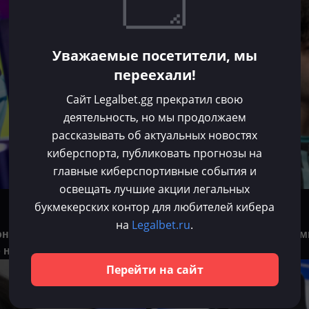
Уважаемые посетители, мы
переехали!
Сайт Legalbet.gg прекратил свою
деятельность, но мы продолжаем
рассказывать об актуальных новостях
киберспорта, публиковать прогнозы на
главные киберспортивные события и
освещать лучшие акции легальных
Хорен Агаджанян
букмекерских контор для любителей кибера
Май 7, 2025
на
Legalbet.ru
.
онтрить, так что стоит
INSaNiA: «9Class один из са
о на нём»
прямо сейчас»
Перейти на сайт
Dota 2