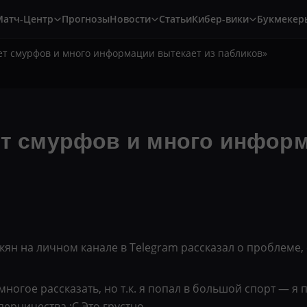
Матч-Центр
Прогнозы
Новости
Статьи
Кибер-вики
Букмекер
нет смурфов и много информации вытекает из пабликов»
ет смурфов и много инфор
акян на личном канале в Telegram рассказал о проблеме,
 многое рассказать, но т.к. я попал в большой спорт — я
ерничества :С Это грустно.