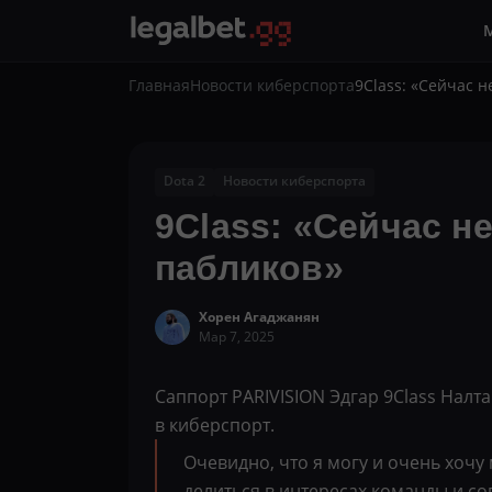
Главная
Новости киберспорта
9Class: «Сейчас 
Dota 2
Новости киберспорта
9Class: «Сейчас н
пабликов»
Хорен Агаджанян
Мар 7, 2025
Саппорт PARIVISION Эдгар 9Class Налт
в киберспорт.
Очевидно, что я могу и очень хочу
делиться в интересах команды и соп