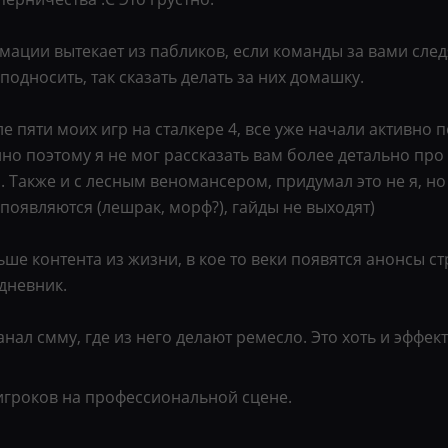
ации вытекает из пабликов, если команды за вами следя
односить, так сказать делать за них домашку.
осле пяти моих игр на сталкере 4, все уже начали активно
но поэтому я не мог рассказать вам более детально про 
. Также и с лесным веномансером, придумал это не я, но
 появляются (лешрак, морф?), гайды не выходят)
е контента из жизни, в кое то веки появятся анонсы стр
дневник.
канал смму, где из него делают ремесло. Это хоть и эффек
игроков на профессиональной сцене.