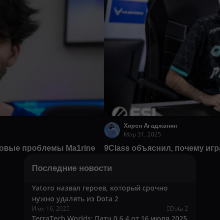
Хорен Агаджанян
Мар 31, 2025
зовые проблемы Ma1rine
9Class объяснил, почему игр
Последние новости
Yatoro назвал героев, который срочно
нужно удалять из Dota 2
Июл 16, 2025
Dota 2
TerraTech Worlds: Патч 0.6.4 от 16 июля 2025