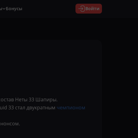
ы
Бонусы
Войти
состав Неты
33
Шапиры.
quid 33 стал двукратным
чемпионом
анонсом.