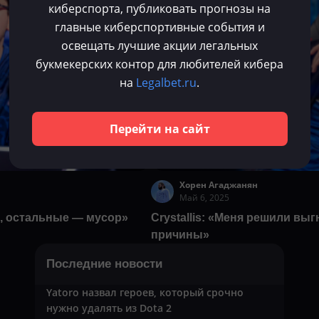
киберспорта, публиковать прогнозы на
главные киберспортивные события и
освещать лучшие акции легальных
букмекерских контор для любителей кибера
на
Legalbet.ru
.
Перейти на сайт
Хорен Агаджанян
Май 6, 2025
yo, остальные — мусор»
Crystallis: «Меня решили выг
причины»
Последние новости
Yatoro назвал героев, который срочно
нужно удалять из Dota 2