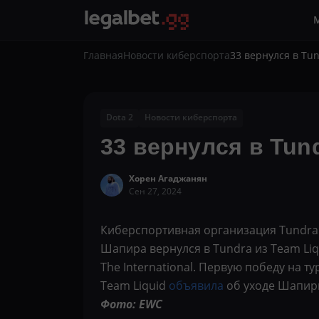
Главная
Новости киберспорта
33 вернулся в Tun
Dota 2
Новости киберспорта
33 вернулся в Tun
Хорен Агаджанян
Сен 27, 2024
Киберспортивная организация
Tundra
Шапира вернулся в Tundra из Team Liqu
The International. Первую победу на ту
Team Liquid
объявила
об уходе Шапиры
Фото: EWC