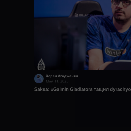
Хорен Агаджанян
Май 11, 2025
Saksa: «Gaimin Gladiators тащил dyrach