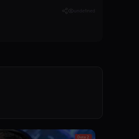
undefined
Dota 2