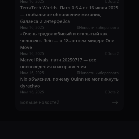
Июл 16, 2025
Dota 2
TerraTech Worlds: Патч 0.6.4 от 16 июля 2025
— глобальное обновление механик,
баланса и интерфейса
Июл 16, 2025
Новости киберспорта
«Очень трудолюбивый и открытый как
человек». Rein — о 18-летнем мидере One
Move
Июл 16, 2025
Dota 2
Marvel Rivals: патч 20250717 — все
нововведения и исправления
Июл 16, 2025
Новости киберспорта
Nix объяснил, почему Quinn не мог кикнуть
dyrachyo
Июл 16, 2025
Dota 2
Больше новостей