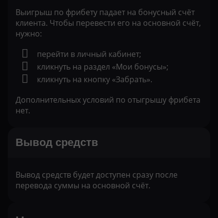
Выигрыш по фрибету падает на бонусный счёт
клиента. Чтобы перевести его на основной счёт,
нужно:
перейти в личный кабинет;
кликнуть на раздел «Мои бонусы»;
кликнуть на кнопку «Забрать».
Дополнительных условий по отыгрышу фрибета
нет.
Вывод средств
Вывод средств будет доступен сразу после
перевода суммы на основной счёт.