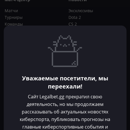
Матчи
Эксклюзивы
Турниры
Dota 2
Команды
CS 2
Игроки
Статьи
Прогнозы
Кибер-вики
Букмекеры
Школа ставок
Dota 2
CS 2
Бонусы букмекеров
Уважаемые посетители, мы
Фрибеты
переехали!
Акции
За регистрацию
Сайт Legalbet.gg прекратил свою
Без депозита
деятельность, но мы продолжаем
рассказывать об актуальных новостях
Контакты
киберспорта, публиковать прогнозы на
Пользовательское соглашение
главные киберспортивные события и