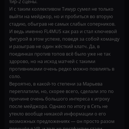
тир-2 сцены.
И с таким коллективом Тимур сумел не только
выйти на мейджор, но и пробиться во вторую
стадию, обыграв не самых слабых соперников.
И ведь именно FL4MUS как раз и стал ключевой
фигурой в этом успехе, поведя за собой команду
и разыграв не один жёсткий клатч. Да, в
поединках против топов всё было уже не так
здорово, но на исход матчей с такими
противниками очень редко можно повлиять в
соло.
Вероятно, в какой-то степени за Марьева
переплатили, но, скорее всего, сделали это по
причине очень большого интереса к игроку
после мейджора. Однако по итогу в Сеть не
утекло вообще никакой информации о его
возможных предложениях — он просто разом
перешёл в VP, и только постфактум стали