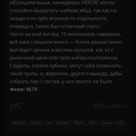
обсуждали выше, менеджеры HEROIC могли
спокойно выкрутить шейхам яйца, так как на
каждого из трёх игроков по отдельности,
очевидно, также был отличный спрос.
Чисто на мой взгляд, 10 миллионов, наверное,
всё-таки слишком много — более реалистично
выглядит ценник в восемь мультов, как x2 к
рыночной цене этих трёх киберспортсменов.
Саудиты, скрипя зубами, могут себе позволить
такие траты, и, вероятно, другого выхода, дабы
собрать тир-1 состав, у них просто не было.
Фото: HLTV
undefined
degster
fl4mus
icy
kyxsan
NertZ
niko
teses
tn1r