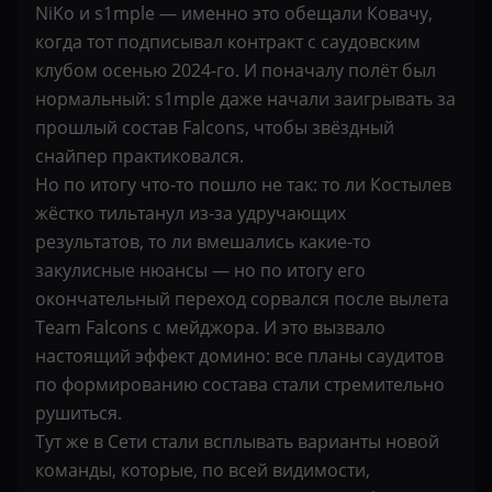
NiKo и s1mple — именно это обещали Ковачу,
когда тот подписывал контракт с саудовским
клубом осенью 2024-го. И поначалу полёт был
нормальный: s1mple даже начали заигрывать за
прошлый состав Falcons, чтобы звёздный
снайпер практиковался.
Но по итогу что-то пошло не так: то ли Костылев
жёстко тильтанул из-за удручающих
результатов, то ли вмешались какие-то
закулисные нюансы — но по итогу его
окончательный переход сорвался после вылета
Team Falcons с мейджора. И это вызвало
настоящий эффект домино: все планы саудитов
по формированию состава стали стремительно
рушиться.
Тут же в Сети стали всплывать варианты новой
команды, которые, по всей видимости,