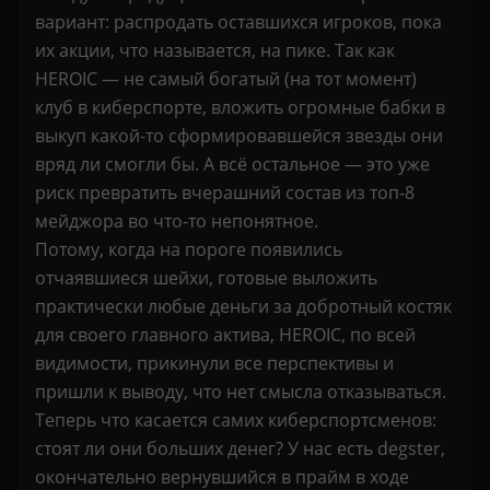
вариант: распродать оставшихся игроков, пока
их акции, что называется, на пике. Так как
HEROIC — не самый богатый (на тот момент)
клуб в киберспорте, вложить огромные бабки в
выкуп какой-то сформировавшейся звезды они
вряд ли смогли бы. А всё остальное — это уже
риск превратить вчерашний состав из топ-8
мейджора во что-то непонятное.
Потому, когда на пороге появились
отчаявшиеся шейхи, готовые выложить
практически любые деньги за добротный костяк
для своего главного актива, HEROIC, по всей
видимости, прикинули все перспективы и
пришли к выводу, что нет смысла отказываться.
Теперь что касается самих киберспортсменов:
стоят ли они больших денег? У нас есть degster,
окончательно вернувшийся в прайм в ходе